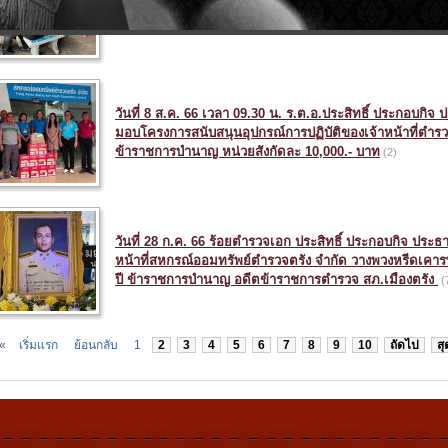
ร.ต.อ.จรัญ ยอดศรี เลขานุการ ร.ต.ท.วรเชษฐ แก้วเพ็ง ร.
ด.ต.สมศักดิ์ ยิ้มย่อง กรรมการ พร้อมนางสาวณาฎญา พริ้งคง
วันที่ 8 ส.ค. 66 เวลา 09.30 น. ร.ต.อ.ประสิทธิ์ ประกอบก
มอบโครงการสนับสนุนอุปกรณ์การปฏิบัติของเจ้าหน้าที่ต
ข้าราชการบำนาญ หน่วยสังกัดละ 10,000.- บาท
(2)
วันที่ 28 ก.ค. 66 ร้อยตำรวจเอก ประสิทธิ์ ประกอบกิจ ประ
หน้าที่สหกรณ์ออมทรัพย์ตำรวจตรัง จำกัด วางพวงหรีดเคาร
ปี ข้าราชการบำนาญ อดีตข้าราชการตำรวจ สภ.เมืองตรัง
(
«
เริ่มแรก
ย้อนกลับ
1
2
3
4
5
6
7
8
9
10
ถัดไป
สุ