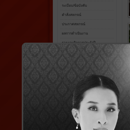
ระเบียบ/ข้อบังคับ
คำสั่งสหกรณ์
ประกาศสหกรณ์
ผลการดำเนินงาน
รายงานกิจการประจำปี
รายงานประชุมใหญ่สามัญประจำปี
ดาวน์โหลดแบบฟอร์ม
กฏหมายการบริหารสหกรณ์
แผนกลยุทธ์
รายการย่อแสดงสินทรัพย์หนี้สิน
นโยบายข้อมูลส่วนบุคคล (PDPA)
สวัสดิการสมาชิก
บุคลากร